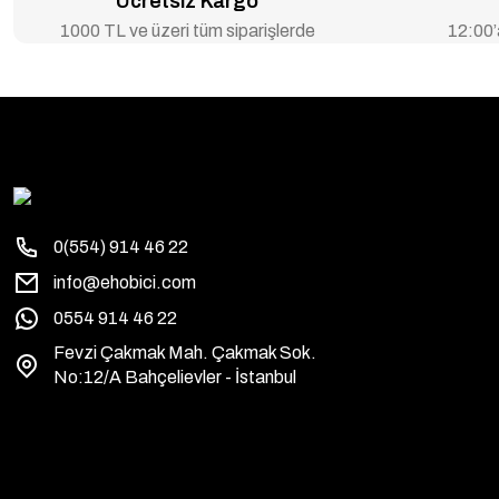
Ücretsiz Kargo
1000 TL ve üzeri tüm siparişlerde
12:00’a
0(554) 914 46 22
info@ehobici.com
0554 914 46 22
Fevzi Çakmak Mah. Çakmak Sok.
No:12/A Bahçelievler - İstanbul