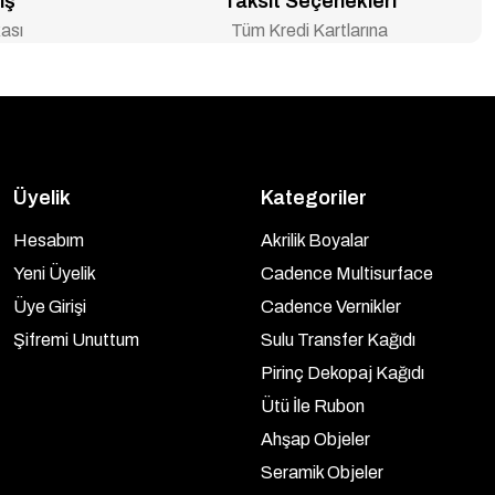
iş
Taksit Seçenekleri
ası
Tüm Kredi Kartlarına
Üyelik
Kategoriler
Hesabım
Akrilik Boyalar
Yeni Üyelik
Cadence Multisurface
Üye Girişi
Cadence Vernikler
Şifremi Unuttum
Sulu Transfer Kağıdı
Pirinç Dekopaj Kağıdı
Ütü İle Rubon
Ahşap Objeler
Seramik Objeler