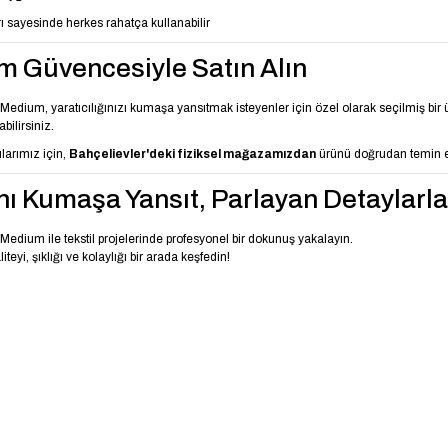
ı sayesinde herkes rahatça kullanabilir
m Güvencesiyle Satın Alın
edium, yaratıcılığınızı kumaşa yansıtmak isteyenler için özel olarak seçilmiş bir
ilirsiniz.
ılarımız için,
Bahçelievler'deki fiziksel mağazamızdan
ürünü doğrudan temin 
ını Kumaşa Yansıt, Parlayan Detaylarla
edium ile tekstil projelerinde profesyonel bir dokunuş yakalayın.
teyi, şıklığı ve kolaylığı bir arada keşfedin!