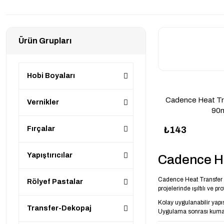
Ürün Grupları
Hobi Boyaları
Cadence Heat Tr
Vernikler
90
Fırçalar
₺143
Yapıştırıcılar
Cadence He
Cadence Heat Transfer Me
Rölyef Pastalar
projelerinde ışıltılı ve 
Kolay uygulanabilir yapıs
Transfer-Dekopaj
Uygulama sonrası kumaş ü