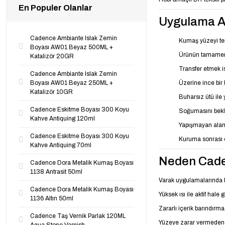
En Populer Olanlar
Uygulama A
Cadence Ambiante Islak Zemin
Kumaş yüzeyi tem
Boyası AW01 Beyaz 500ML +
Ürünün tamamen 
Katalizör 20GR
Transfer etmek i
Cadence Ambiante Islak Zemin
Boyası AW01 Beyaz 250ML +
Üzerine ince bir 
Katalizör 10GR
Buharsız ütü ile
Cadence Eskitme Boyası 300 Koyu
Soğumasını bekle
Kahve Antiquing 120ml
Yapışmayan alanla
Cadence Eskitme Boyası 300 Koyu
Kuruma sonrası e
Kahve Antiquing 70ml
Neden Cade
Cadence Dora Metalik Kumaş Boyası
1138 Antrasit 50ml
Varak uygulamalarında k
Cadence Dora Metalik Kumaş Boyası
Yüksek ısı ile aktif hal
1136 Altın 50ml
Zararlı içerik barındırm
Cadence Taş Vernik Parlak 120ML
Yüzeye zarar vermeden 