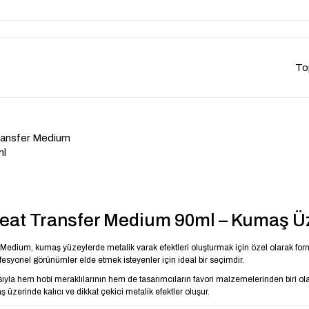
To
ansfer Medium
ml
at Transfer Medium 90ml – Kumaş Üze
dium, kumaş yüzeylerde metalik varak efektleri oluşturmak için özel olarak formüle
profesyonel görünümler elde etmek isteyenler için ideal bir seçimdir.
ıyla hem hobi meraklılarının hem de tasarımcıların favori malzemelerinden biri olan 
zerinde kalıcı ve dikkat çekici metalik efektler oluşur.