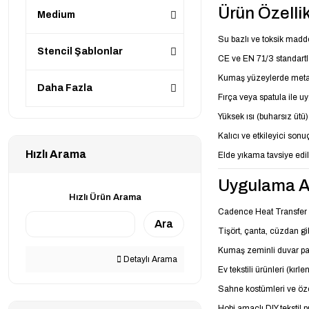
Ürün Özellik
Medium
Su bazlı ve toksik mad
Stencil Şablonlar
CE ve EN 71/3 standart
Kumaş yüzeylerde metalik
Daha Fazla
Fırça veya spatula ile uy
Yüksek ısı (buharsız ütü) 
Kalıcı ve etkileyici sonu
Hızlı Arama
Elde yıkama tavsiye edil
Uygulama Al
Hızlı Ürün Arama
Cadence Heat Transfer M
Ara
Tişört, çanta, cüzdan gibi
Kumaş zeminli duvar pa
Detaylı Arama
Ev tekstili ürünleri (kırle
Sahne kostümleri ve özel
Hobi amaçlı DIY tekstil p