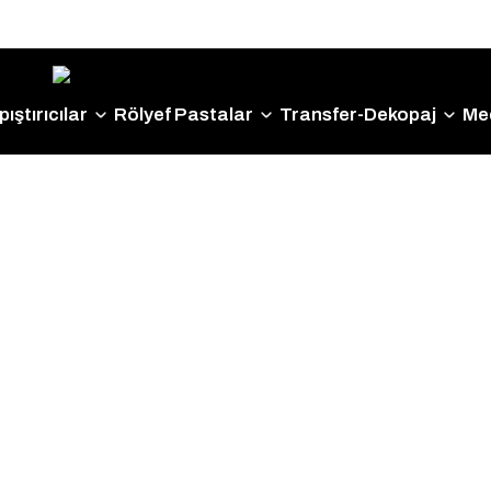
Size Özel "HG10" Kodu ile Sepette Hemen %10 İndirim
Fırsatını Kaçırmayın!
ıştırıcılar
Rölyef Pastalar
Transfer-Dekopaj
Me