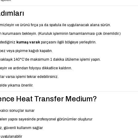
dımları
izleyin ve ürünü fırça ya da spatula ile uygulanacak alana sürün.
kurumasını bekleyin. (Kuruluk işleminin tamamlanması çok önemlidir.)
stediğiniz
kumaş varak
parçasını ilgili bölgeye yerleştirin.
bez veya pişirme kağıdı kapatın.
 yaklaşık 140°C’de maksimum 1 dakika ütüleme işlemi yapın.
yin ve ardından folyoyu dikkatlice kaldırın.
r varsa işlemi tekrar edebilirsiniz.
lde yıkama önerilir.
nce Heat Transfer Medium?
alıcı sonuçlar sunar
e gelen yapısı sayesinde profesyonel görünümler oluşturur
az, güvenli kullanım sağlar
uygulanabilir