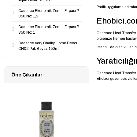
Aqua Stone Varnish
Pratik uygulama adımlar
Cadence Ekonomik Zemin Fırçası P-
350 No: 1,5
Ehobici.co
Cadence Ekonomik Zemin Fırçası P-
350 No: 1
Cadence Heat Transfer M
projenize hemen başlayab
Cadence Very Chalky Home Decor
İstanbul’da olan kullanıc
CH02 Pak Beyaz 150ml
Yaratıcılığ
Cadence Heat Transfer M
Öne Çıkanlar
Ehobici güvencesiyle kali