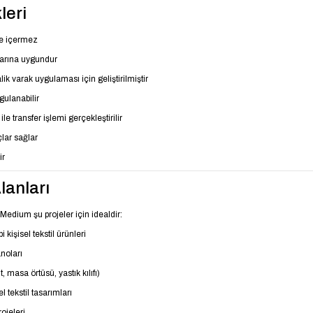
leri
de içermez
larına uygundur
 varak uygulaması için geliştirilmiştir
gulanabilir
ile transfer işlemi gerçekleştirilir
çlar sağlar
ir
anları
edium şu projeler için idealdir:
 kişisel tekstil ürünleri
noları
nt, masa örtüsü, yastık kılıfı)
 tekstil tasarımları
rojeleri