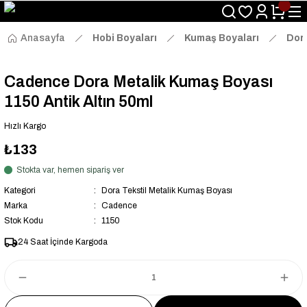
Size Özel "HG10" Kodu ile Sepette Hemen %10 İndirim Fırsatını
Kaçırmayın!
Anasayfa
Hobi Boyaları
Kumaş Boyaları
Dora
Cadence Dora Metalik Kumaş Boyası
1150 Antik Altın 50ml
Hızlı Kargo
₺133
Stokta var, hemen sipariş ver
Kategori
Dora Tekstil Metalik Kumaş Boyası
Marka
Cadence
Stok Kodu
1150
24 Saat İçinde Kargoda