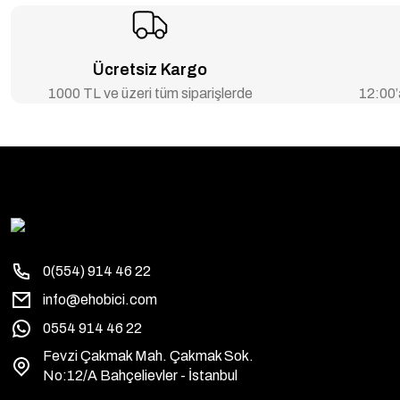
Ücretsiz Kargo
1000 TL ve üzeri tüm siparişlerde
12:00’a
0(554) 914 46 22
info@ehobici.com
0554 914 46 22
Fevzi Çakmak Mah. Çakmak Sok.
No:12/A Bahçelievler - İstanbul