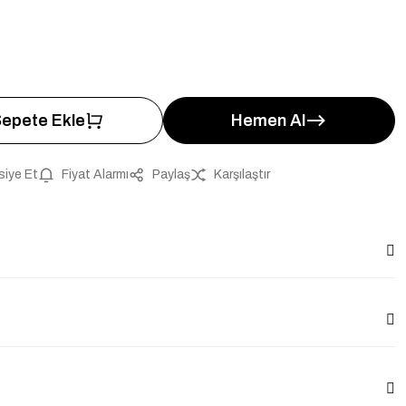
epete Ekle
Hemen Al
siye Et
Fiyat Alarmı
Paylaş
Karşılaştır