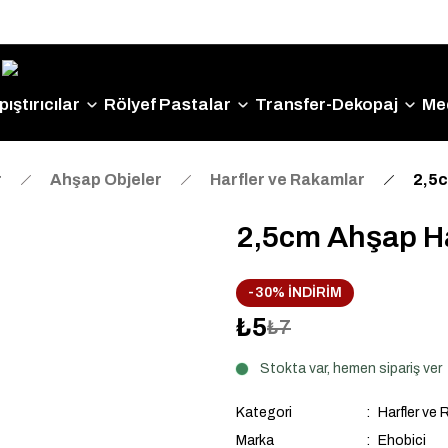
Size Özel "HG10" Kodu ile Sepette Hemen %10 İndirim
Fırsatını Kaçırmayın!
ıştırıcılar
Rölyef Pastalar
Transfer-Dekopaj
Me
r
Ahşap Objeler
Harfler ve Rakamlar
2,5c
2,5cm Ahşap Ha
-30% İNDİRİM
₺5
₺7
Stokta var, hemen sipariş ver
Kategori
Harfler ve 
Marka
Ehobici