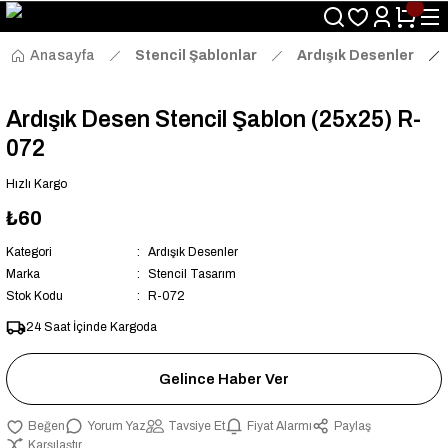
Size Özel "HG10" Kodu ile Sepette Hemen %10 İndirim Fırsatını
Kaçırmayın!
Anasayfa
Stencil Şablonlar
Ardışık Desenler
Ardışık Desen Stencil Şablon (25x25) R-
072
Hızlı Kargo
₺60
Kategori
Ardışık Desenler
Marka
Stencil Tasarım
Stok Kodu
R-072
24 Saat İçinde Kargoda
Gelince Haber Ver
Yorum Yaz
Tavsiye Et
Fiyat Alarmı
Paylaş
Karşılaştır