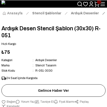
Size Özel "HG10" Kodu ile Sepette Hemen %10 İndirim Fırsatını
Kaçırmayın!
Anasayfa
Stencil Şablonlar
Ardışık Desenler
Ardışık Desen Stencil Şablon (30x30) R-
051
Hızlı Kargo
₺75
Kategori
Ardışık Desenler
Marka
Stencil Tasarım
Stok Kodu
R-051-3030
24 Saat İçinde Kargoda
Gelince Haber Ver
Yorum Yaz
Tavsiye Et
Fiyat Alarmı
Paylaş
Karşılaştır