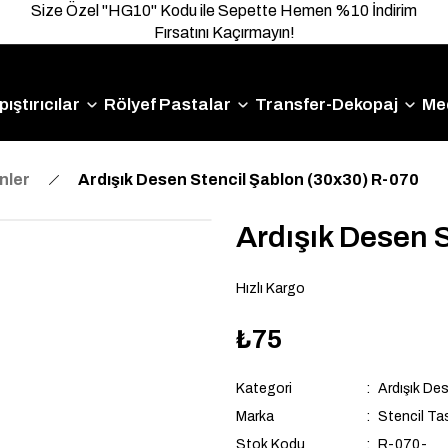
Size Özel "HG10" Kodu ile Sepette Hemen %10 İndirim
Fırsatını Kaçırmayın!
ıştırıcılar
Rölyef Pastalar
Transfer-Dekopaj
Me
nler
Ardışık Desen Stencil Şablon (30x30) R-070
Ardışık Desen 
Hızlı Kargo
₺75
Kategori
Ardışık Des
Marka
Stencil Ta
Stok Kodu
R-070-