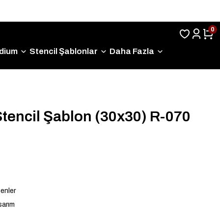
Sıkça Sorulan Sorular
0
dium
Stencil Şablonlar
Daha Fazla
Stencil Şablon (30x30) R-070
enler
sarım