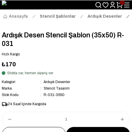
Size Özel "HG10" Kodu ile Sepette Hemen %10 İndirim Fırsatını
Kaçırmayın!
Anasayfa
Stencil Şablonlar
Ardışık Desenler
Ardışık Desen Stencil Şablon (35x50) R-
031
Hızlı Kargo
₺170
Stokta var, hemen sipariş ver
Kategori
Ardışık Desenler
Marka
Stencil Tasarım
Stok Kodu
R-031-3550
24 Saat İçinde Kargoda