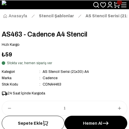
Size Özel "HG10" Kodu ile Sepette Hemen %10 İndirim Fırsatını
Kaçırmayın!
Anasayfa
Stencil Şablonlar
AS Stencil Serisi (21
AS463 - Cadence A4 Stencil
Hızlı Kargo
₺59
Stokta var, hemen sipariş ver
Kategori
AS Stencil Serisi (21x30) A4
Marka
Cadence
Stok Kodu
CDNA4463
24 Saat İçinde Kargoda
Sepete Ekle
Hemen Al