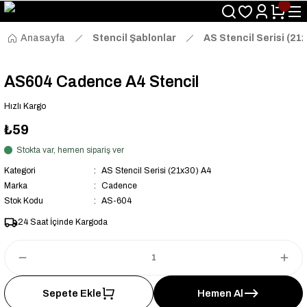
Size Özel "HG10" Kodu ile Sepette Hemen %10 İndirim Fırsatını
Kaçırmayın!
Anasayfa
Stencil Şablonlar
AS Stencil Serisi (21
AS604 Cadence A4 Stencil
Hızlı Kargo
₺59
Stokta var, hemen sipariş ver
Kategori
AS Stencil Serisi (21x30) A4
Marka
Cadence
Stok Kodu
AS-604
24 Saat İçinde Kargoda
Sepete Ekle
Hemen Al