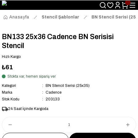
Size Özel "HG10" Kodu ile Sepette Hemen %10 İndirim Fırsatını
Kaçırmayın!
Anasayfa
Stencil Şablonlar
BN Stencil Serisi (25
BN133 25x36 Cadence BN Serisisi
Stencil
Hızlı Kargo
₺61
Stokta var, hemen sipariş ver
Kategori
BN Stencil Serisi (25x35)
Marka
Cadence
Stok Kodu
203133
24 Saat İçinde Kargoda