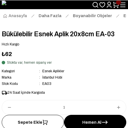
Size Özel "HG10" Kodu ile Sepette Hemen %10 İndirim Fırsatını
Kaçırmayın!
Anasayfa
Daha Fazla
Boyanabilir Objeler
Es
Bükülebilir Esnek Aplik 20x8cm EA-03
Hızlı Kargo
₺62
Stokta var, hemen sipariş ver
Kategori
Esnek Aplikler
Marka
İstanbul Hobi
Stok Kodu
EA03
24 Saat İçinde Kargoda
Sepete Ekle
Hemen Al