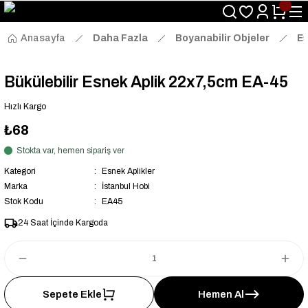
Size Özel "HG10" Kodu ile Sepette Hemen %10 İndirim Fırsatını
Kaçırmayın!
Anasayfa
Daha Fazla
Boyanabilir Objeler
Es
Bükülebilir Esnek Aplik 22x7,5cm EA-45
Hızlı Kargo
₺68
Stokta var, hemen sipariş ver
Kategori
Esnek Aplikler
Marka
İstanbul Hobi
Stok Kodu
EA45
24 Saat İçinde Kargoda
Sepete Ekle
Hemen Al