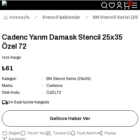
Size Özel "HG10" Kodu ile Sepette Hemen %10 İndirim Fırsatını
Kaçırmayın!
Anasayfa
Stencil Şablonlar
BN Stencil Serisi (25
Cadenc Yarım Damask Stencil 25x35
Özel 72
Hızlı Kargo
₺61
Kategori
BN Stencil Serisi (25x35)
Marka
Cadence
Stok Kodu
ÖZEL72
24 Saat İçinde Kargoda
Gelince Haber Ver
Yorum Yaz
Tavsiye Et
Fiyat Alarmı
Paylaş
Karşılaştır