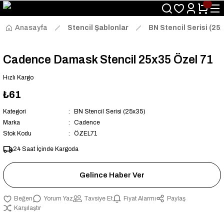
Size Özel "HG10" Kodu ile Sepette Hemen %10 İndirim Fırsatını
Kaçırmayın!
Anasayfa
Stencil Şablonlar
BN Stencil Serisi (25
Cadence Damask Stencil 25x35 Özel 71
Hızlı Kargo
₺61
Kategori
BN Stencil Serisi (25x35)
Marka
Cadence
Stok Kodu
ÖZEL71
24 Saat İçinde Kargoda
Gelince Haber Ver
Yorum Yaz
Tavsiye Et
Fiyat Alarmı
Paylaş
Karşılaştır