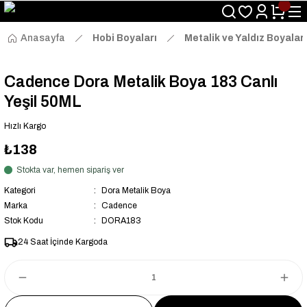
Size Özel "HG10" Kodu ile Sepette Hemen %10 İndirim Fırsatını
Kaçırmayın!
Anasayfa
Hobi Boyaları
Metalik ve Yaldız Boyalar
Cadence Dora Metalik Boya 183 Canlı
Yeşil 50ML
Hızlı Kargo
₺138
Stokta var, hemen sipariş ver
Kategori
Dora Metalik Boya
Marka
Cadence
Stok Kodu
DORA183
24 Saat İçinde Kargoda