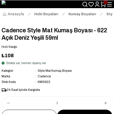
Size Özel "HG10" Kodu ile Sepette Hemen %10 İndirim Fırsatını
Kaçırmayın!
Anasayfa
Hobi Boyaları
Kumaş Boyaları
Sty
Cadence Style Mat Kumaş Boyası - 622
Açık Deniz Yeşili 59ml
Hızlı Kargo
₺108
Stokta var, hemen sipariş ver
Kategori
Style Mat Kumaş Boyası
Marka
Cadence
Stok Kodu
KMS622
24 Saat İçinde Kargoda