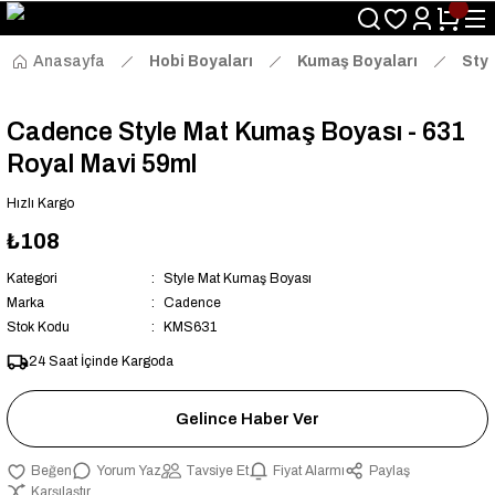
Size Özel "HG10" Kodu ile Sepette Hemen %10 İndirim Fırsatını
Kaçırmayın!
Anasayfa
Hobi Boyaları
Kumaş Boyaları
Sty
Cadence Style Mat Kumaş Boyası - 631
Royal Mavi 59ml
Hızlı Kargo
₺108
Kategori
Style Mat Kumaş Boyası
Marka
Cadence
Stok Kodu
KMS631
24 Saat İçinde Kargoda
Gelince Haber Ver
Yorum Yaz
Tavsiye Et
Fiyat Alarmı
Paylaş
Karşılaştır