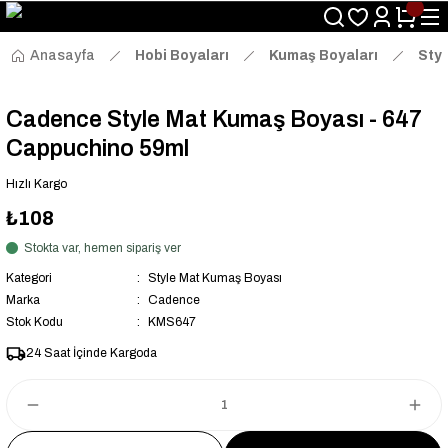
Size Özel "HG10" Kodu ile Sepette Hemen %10 İndirim Fırsatını
Kaçırmayın!
Anasayfa
Hobi Boyaları
Kumaş Boyaları
Sty
Cadence Style Mat Kumaş Boyası - 647
Cappuchino 59ml
Hızlı Kargo
₺108
Stokta var, hemen sipariş ver
Kategori
Style Mat Kumaş Boyası
Marka
Cadence
Stok Kodu
KMS647
24 Saat İçinde Kargoda