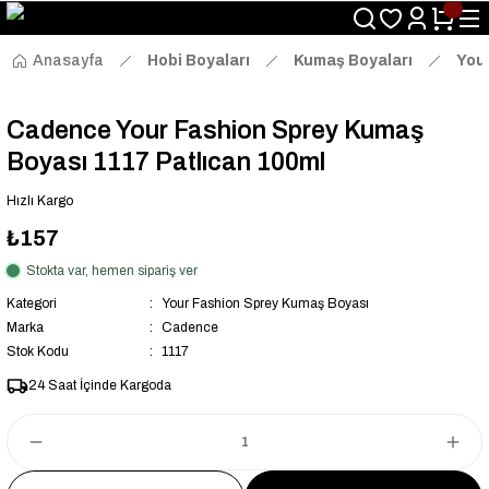
Size Özel "HG10" Kodu ile Sepette Hemen %10 İndirim Fırsatını
Kaçırmayın!
Anasayfa
Hobi Boyaları
Kumaş Boyaları
You
Cadence Your Fashion Sprey Kumaş
Boyası 1117 Patlıcan 100ml
Hızlı Kargo
₺157
Stokta var, hemen sipariş ver
Kategori
Your Fashion Sprey Kumaş Boyası
Marka
Cadence
Stok Kodu
1117
24 Saat İçinde Kargoda