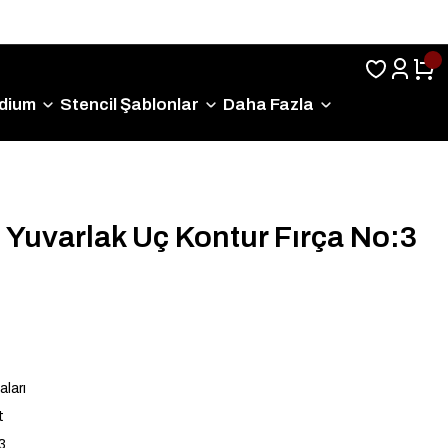
Sıkça Sorulan Sorular
dium
Stencil Şablonlar
Daha Fazla
 Yuvarlak Uç Kontur Fırça No:3
aları
t
3