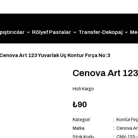
Size Özel "HG10" Kodu ile Sepette Hemen %10 İndirim
Fırsatını Kaçırmayın!
ıştırıcılar
Rölyef Pastalar
Transfer-Dekopaj
Me
Cenova Art 123 Yuvarlak Uç Kontur Fırça No:3
Cenova Art 123
Hızlı Kargo
₺90
Kategori
Kontür Fırç
Marka
Cenova Ar
Stok Kodu
CNV-123-