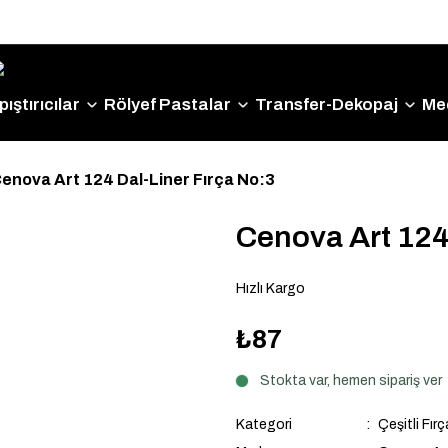
Size Özel "HG10" Kodu ile Sepette Hemen %10 İndirim
Fırsatını Kaçırmayın!
ıştırıcılar
Rölyef Pastalar
Transfer-Dekopaj
Me
enova Art 124 Dal-Liner Fırça No:3
Cenova Art 124 
Hızlı Kargo
₺87
Stokta var, hemen sipariş ver
Kategori
Çeşitli Fırç