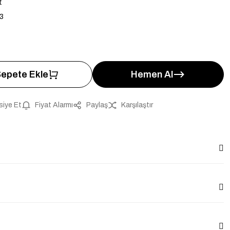
t
3
epete Ekle
Hemen Al
siye Et
Fiyat Alarmı
Paylaş
Karşılaştır