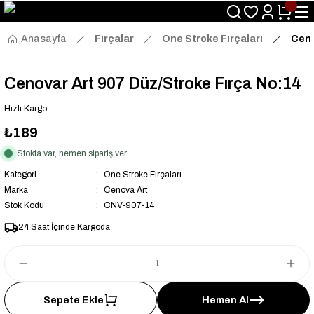
Size Özel "HG10" Kodu ile Sepette Hemen %10 İndirim Fırsatını
Kaçırmayın!
Anasayfa
Fırçalar
One Stroke Fırçaları
Ceno
Cenovar Art 907 Düz/Stroke Fırça No:14
Hızlı Kargo
₺189
Stokta var, hemen sipariş ver
Kategori
One Stroke Fırçaları
Marka
Cenova Art
Stok Kodu
CNV-907-14
24 Saat İçinde Kargoda
Sepete Ekle
Hemen Al