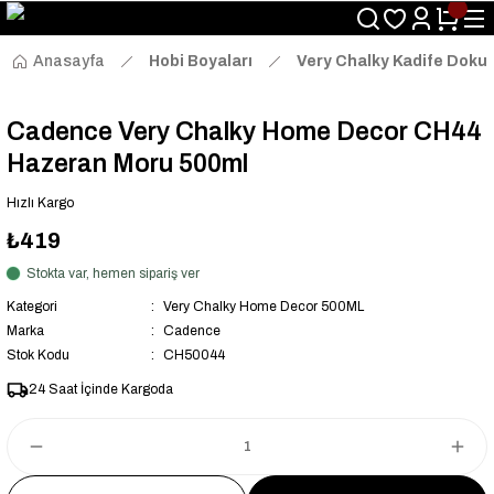
Size Özel "HG10" Kodu ile Sepette Hemen %10 İndirim Fırsatını
Kaçırmayın!
Anasayfa
Hobi Boyaları
Very Chalky Kadife Dokul
Cadence Very Chalky Home Decor CH44
Hazeran Moru 500ml
Hızlı Kargo
₺419
Stokta var, hemen sipariş ver
Kategori
Very Chalky Home Decor 500ML
Marka
Cadence
Stok Kodu
CH50044
24 Saat İçinde Kargoda