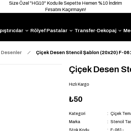
Size Özel "HG10" Kodu ile Sepette Hemen %10 İndirim
Fırsatını Kaçırmayın!
ıştırıcılar
Rölyef Pastalar
Transfer-Dekopaj
Me
 Desenler
Çiçek Desen Stencil Şablon (20x20) F-06
Çiçek Desen St
Hızlı Kargo
₺50
Kategori
Çiçek Tema
Marka
Stencil Ta
Stok Kodu
F-061-