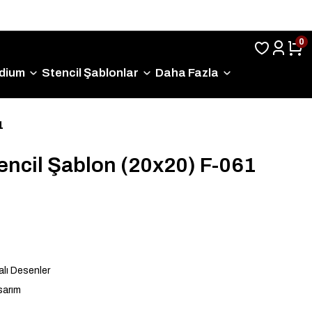
Sıkça Sorulan Sorular
0
dium
Stencil Şablonlar
Daha Fazla
1
encil Şablon (20x20) F-061
lı Desenler
sarım