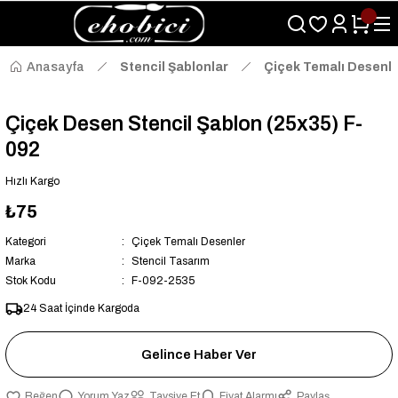
Size Özel "HG10" Kodu ile Sepette Hemen %10 İndirim Fırsatını
Kaçırmayın!
Anasayfa
Stencil Şablonlar
Çiçek Temalı Desenl
Çiçek Desen Stencil Şablon (25x35) F-
092
Hızlı Kargo
₺75
Kategori
Çiçek Temalı Desenler
Marka
Stencil Tasarım
Stok Kodu
F-092-2535
24 Saat İçinde Kargoda
Gelince Haber Ver
Yorum Yaz
Tavsiye Et
Fiyat Alarmı
Paylaş