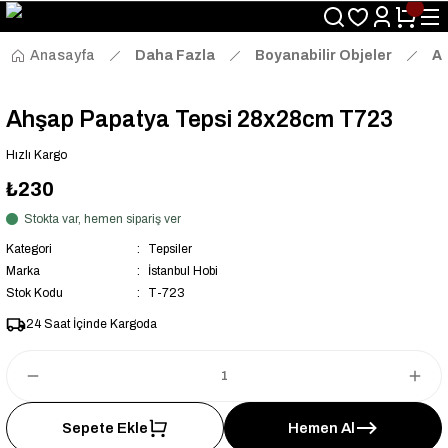
Size Özel "HG10" Kodu ile Sepette Hemen %10 İndirim Fırsatını
Kaçırmayın!
Anasayfa
Daha Fazla
Boyanabilir Objeler
Ah
Ahşap Papatya Tepsi 28x28cm T723
Hızlı Kargo
₺230
Stokta var, hemen sipariş ver
Kategori
Tepsiler
Marka
İstanbul Hobi
Stok Kodu
T-723
24 Saat İçinde Kargoda
Sepete Ekle
Hemen Al