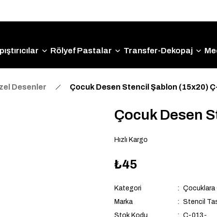
Size Özel "HG10" Kodu ile Sepette Hemen %10 İndirim
Fırsatını Kaçırmayın!
ıştırıcılar
Rölyef Pastalar
Transfer-Dekopaj
Me
zel Desenler
Çocuk Desen Stencil Şablon (15x20) 
Çocuk Desen St
Hızlı Kargo
₺45
Kategori
Çocuklara 
Marka
Stencil Ta
Stok Kodu
Ç-013-