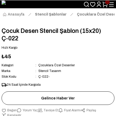
Size Özel "HG10" Kodu ile Sepette Hemen %10 İndirim Fırsatını
Kaçırmayın!
Anasayfa
Stencil Şablonlar
Çocuklara Özel Dese
Çocuk Desen Stencil Şablon (15x20)
Ç-022
Hızlı Kargo
₺45
Kategori
Çocuklara Özel Desenler
Marka
Stencil Tasarım
Stok Kodu
Ç-022-
24 Saat İçinde Kargoda
Gelince Haber Ver
Yorum Yaz
Tavsiye Et
Fiyat Alarmı
Paylaş
Karşılaştır