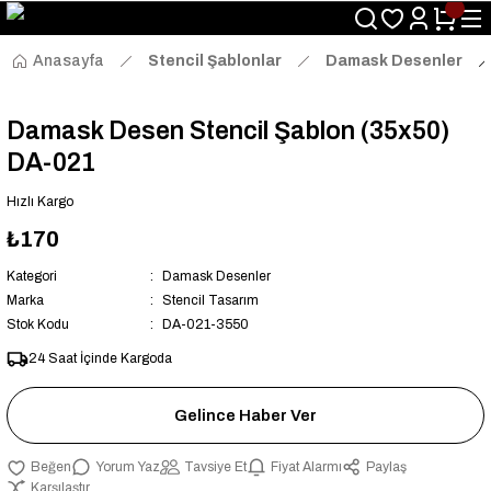
Size Özel "HG10" Kodu ile Sepette Hemen %10 İndirim Fırsatını
Kaçırmayın!
Anasayfa
Stencil Şablonlar
Damask Desenler
Damask Desen Stencil Şablon (35x50)
DA-021
Hızlı Kargo
₺170
Kategori
Damask Desenler
Marka
Stencil Tasarım
Stok Kodu
DA-021-3550
24 Saat İçinde Kargoda
Gelince Haber Ver
Yorum Yaz
Tavsiye Et
Fiyat Alarmı
Paylaş
Karşılaştır