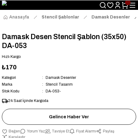
Size Özel "HG10" Kodu ile Sepette Hemen %10 İndirim Fırsatını
Kaçırmayın!
Anasayfa
Stencil Şablonlar
Damask Desenler
Damask Desen Stencil Şablon (35x50)
DA-053
Hızlı Kargo
₺170
Kategori
Damask Desenler
Marka
Stencil Tasarım
Stok Kodu
DA-053-
24 Saat İçinde Kargoda
Gelince Haber Ver
Yorum Yaz
Tavsiye Et
Fiyat Alarmı
Paylaş
Karşılaştır