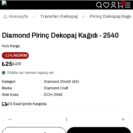
Size Özel "HG10" Kodu ile Sepette Hemen %10 İndirim Fırsatını
Kaçırmayın!
Anasayfa
Transfer-Dekopaj
Pirinç Dekopaj Kağıd
Diamond Pirinç Dekopaj Kağıdı - 2540
Hızlı Kargo
-11% İNDİRİM
₺25
₺28
Stokta var, hemen sipariş ver
Kategori
Diamond 30x42 (A3)
Marka
Diamond Craft
Stok Kodu
DCH-2540
24 Saat İçinde Kargoda