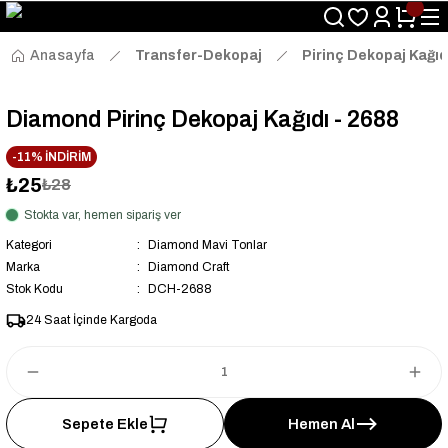
Size Özel "HG10" Kodu ile Sepette Hemen %10 İndirim Fırsatını
Kaçırmayın!
Anasayfa
Transfer-Dekopaj
Pirinç Dekopaj Kağıd
Diamond Pirinç Dekopaj Kağıdı - 2688
-11% İNDİRİM
₺25
₺28
Stokta var, hemen sipariş ver
Kategori
Diamond Mavi Tonlar
Marka
Diamond Craft
Stok Kodu
DCH-2688
24 Saat İçinde Kargoda
Sepete Ekle
Hemen Al