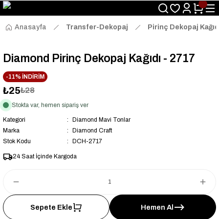
Size Özel "HG10" Kodu ile Sepette Hemen %10 İndirim Fırsatını
Kaçırmayın!
Anasayfa
Transfer-Dekopaj
Pirinç Dekopaj Kağıd
Diamond Pirinç Dekopaj Kağıdı - 2717
-11% İNDİRİM
₺25
₺28
Stokta var, hemen sipariş ver
Kategori
Diamond Mavi Tonlar
Marka
Diamond Craft
Stok Kodu
DCH-2717
24 Saat İçinde Kargoda
Sepete Ekle
Hemen Al