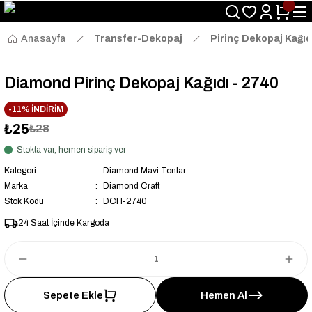
Size Özel "HG10" Kodu ile Sepette Hemen %10 İndirim Fırsatını
Kaçırmayın!
Anasayfa
Transfer-Dekopaj
Pirinç Dekopaj Kağıd
Diamond Pirinç Dekopaj Kağıdı - 2740
-11% İNDİRİM
₺25
₺28
Stokta var, hemen sipariş ver
Kategori
Diamond Mavi Tonlar
Marka
Diamond Craft
Stok Kodu
DCH-2740
24 Saat İçinde Kargoda
Sepete Ekle
Hemen Al