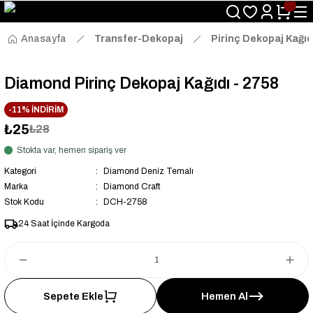
Size Özel "HG10" Kodu ile Sepette Hemen %10 İndirim Fırsatını
Kaçırmayın!
Anasayfa
Transfer-Dekopaj
Pirinç Dekopaj Kağıd
Diamond Pirinç Dekopaj Kağıdı - 2758
-11% İNDİRİM
₺25
₺28
Stokta var, hemen sipariş ver
Kategori
Diamond Deniz Temalı
Marka
Diamond Craft
Stok Kodu
DCH-2758
24 Saat İçinde Kargoda
Sepete Ekle
Hemen Al