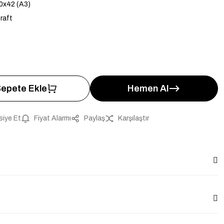
0x42 (A3)
raft
5
epete Ekle
Hemen Al
siye Et
Fiyat Alarmı
Paylaş
Karşılaştır