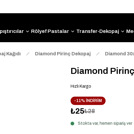
Size Özel "HG10" Kodu ile Sepette Hemen %10 İndirim
Fırsatını Kaçırmayın!
ıştırıcılar
Rölyef Pastalar
Transfer-Dekopaj
Me
aj Kağıdı
Diamond Pirinç Dekopaj
Diamond 30
Diamond Pirinç
Hızlı Kargo
-11% İNDİRİM
₺25
₺28
Stokta var, hemen sipariş ver