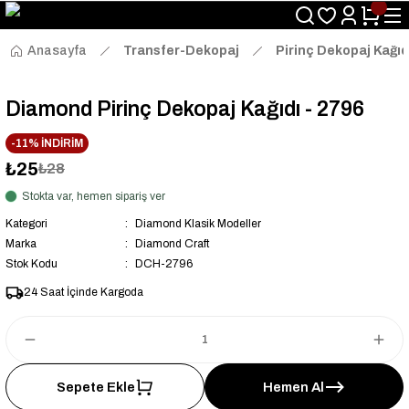
Size Özel "HG10" Kodu ile Sepette Hemen %10 İndirim Fırsatını
Kaçırmayın!
Anasayfa
Transfer-Dekopaj
Pirinç Dekopaj Kağıd
Diamond Pirinç Dekopaj Kağıdı - 2796
-11% İNDİRİM
₺25
₺28
Stokta var, hemen sipariş ver
Kategori
Diamond Klasik Modeller
Marka
Diamond Craft
Stok Kodu
DCH-2796
24 Saat İçinde Kargoda
Sepete Ekle
Hemen Al