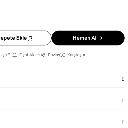
4
epete Ekle
Hemen Al
siye Et
Fiyat Alarmı
Paylaş
Karşılaştır