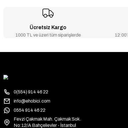
Ücretsiz Kargo
1000 TL ve üzeri tüm siparişlerde
12:00’a
0(554) 914 46 22
info@ehobici.com
0554 914 46 22
Fevzi Çakmak Mah. Çakmak Sok.
No:12/A Bahçelievler - İstanbul