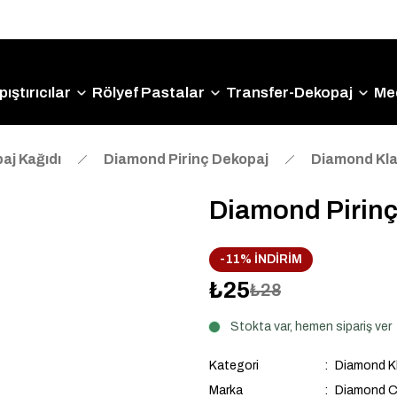
Size Özel "HG10" Kodu ile Sepette Hemen %10 İndirim
Fırsatını Kaçırmayın!
ıştırıcılar
Rölyef Pastalar
Transfer-Dekopaj
Me
aj Kağıdı
Diamond Pirinç Dekopaj
Diamond Kla
Diamond Pirinç
-11% İNDİRİM
₺25
₺28
Stokta var, hemen sipariş ver
Kategori
Diamond Kl
Marka
Diamond C