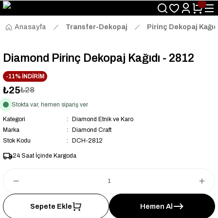
Size Özel "HG10" Kodu ile Sepette Hemen %10 İndirim Fırsatını
Kaçırmayın!
Anasayfa
Transfer-Dekopaj
Pirinç Dekopaj Kağıd
Diamond Pirinç Dekopaj Kağıdı - 2812
-11% İNDİRİM
₺25
₺28
Stokta var, hemen sipariş ver
Kategori
Diamond Etnik ve Karo
Marka
Diamond Craft
Stok Kodu
DCH-2812
24 Saat İçinde Kargoda
Sepete Ekle
Hemen Al