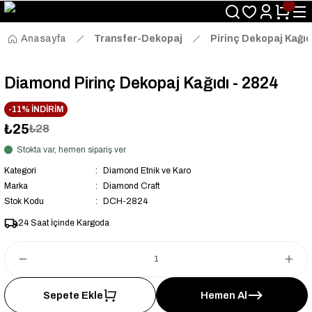
Size Özel "HG10" Kodu ile Sepette Hemen %10 İndirim Fırsatını
Kaçırmayın!
Anasayfa
Transfer-Dekopaj
Pirinç Dekopaj Kağıd
Diamond Pirinç Dekopaj Kağıdı - 2824
-11% İNDİRİM
₺25
₺28
Stokta var, hemen sipariş ver
Kategori
Diamond Etnik ve Karo
Marka
Diamond Craft
Stok Kodu
DCH-2824
24 Saat İçinde Kargoda
Sepete Ekle
Hemen Al