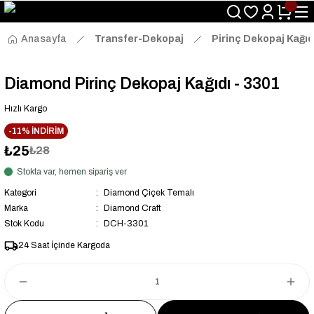
Size Özel "HG10" Kodu ile Sepette Hemen %10 İndirim Fırsatını
Kaçırmayın!
Anasayfa
Transfer-Dekopaj
Pirinç Dekopaj Kağıd
Diamond Pirinç Dekopaj Kağıdı - 3301
Hızlı Kargo
-11% İNDİRİM
₺25
₺28
Stokta var, hemen sipariş ver
Kategori
Diamond Çiçek Temalı
Marka
Diamond Craft
Stok Kodu
DCH-3301
24 Saat İçinde Kargoda