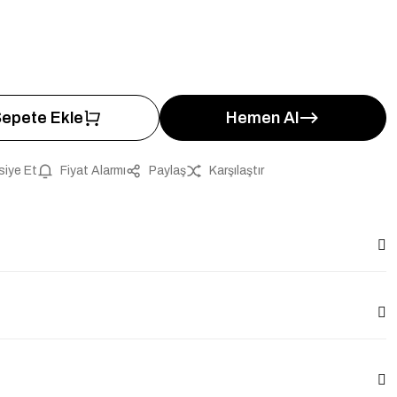
1
epete Ekle
Hemen Al
siye Et
Fiyat Alarmı
Paylaş
Karşılaştır