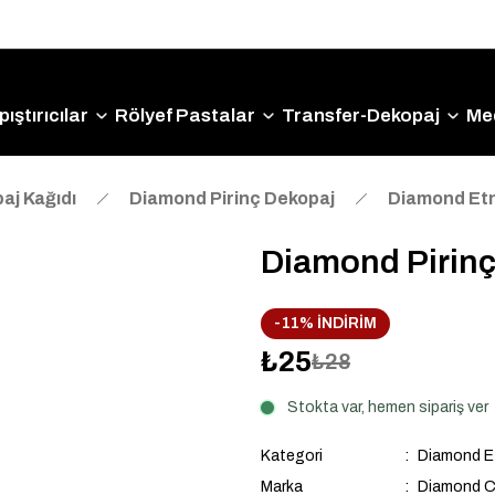
Size Özel "HG10" Kodu ile Sepette Hemen %10 İndirim
Fırsatını Kaçırmayın!
ıştırıcılar
Rölyef Pastalar
Transfer-Dekopaj
Me
aj Kağıdı
Diamond Pirinç Dekopaj
Diamond Etn
Diamond Pirinç
-11% İNDİRİM
₺25
₺28
Stokta var, hemen sipariş ver
Kategori
Diamond Et
Marka
Diamond C