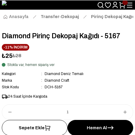
Size Özel "HG10" Kodu ile Sepette Hemen %10 İndirim Fırsatını
Kaçırmayın!
Anasayfa
Transfer-Dekopaj
Pirinç Dekopaj Kağıd
Diamond Pirinç Dekopaj Kağıdı - 5167
-11% İNDİRİM
₺25
₺28
Stokta var, hemen sipariş ver
Kategori
Diamond Deniz Temalı
Marka
Diamond Craft
Stok Kodu
DCH-5167
24 Saat İçinde Kargoda
Sepete Ekle
Hemen Al