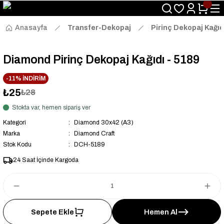
Size Özel "HG10" Kodu ile Sepette Hemen %10 İndirim Fırsatını
Kaçırmayın!
Anasayfa
Transfer-Dekopaj
Pirinç Dekopaj Kağıd
Diamond Pirinç Dekopaj Kağıdı - 5189
-11% İNDİRİM
₺25
₺28
Stokta var, hemen sipariş ver
Kategori
Diamond 30x42 (A3)
Marka
Diamond Craft
Stok Kodu
DCH-5189
24 Saat İçinde Kargoda
Sepete Ekle
Hemen Al