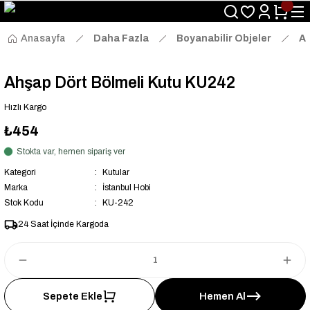
Size Özel "HG10" Kodu ile Sepette Hemen %10 İndirim Fırsatını
Kaçırmayın!
Anasayfa
Daha Fazla
Boyanabilir Objeler
Ah
Ahşap Dört Bölmeli Kutu KU242
Hızlı Kargo
₺454
Stokta var, hemen sipariş ver
Kategori
Kutular
Marka
İstanbul Hobi
Stok Kodu
KU-242
24 Saat İçinde Kargoda
Sepete Ekle
Hemen Al