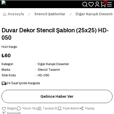
Size Özel "HG10" Kodu ile Sepette Hemen %10 İndirim Fırsatını
Kaçırmayın!
Anasayfa
Stencil Şablonlar
Diğer Karışık Desenle
Duvar Dekor Stencil Şablon (25x25) HD-
050
Hızlı Kargo
₺60
Kategori
Diğer Karışık Desenler
Marka
Stencil Tasarım
Stok Kodu
HD-050
24 Saat İçinde Kargoda
Gelince Haber Ver
Yorum Yaz
Tavsiye Et
Fiyat Alarmı
Paylaş
Karşılaştır