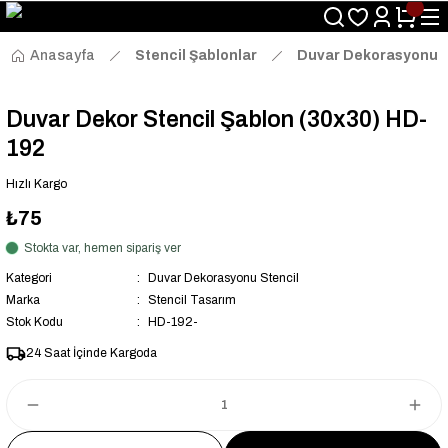
Size Özel "HG10" Kodu ile Sepette Hemen %10 İndirim Fırsatını
Kaçırmayın!
Anasayfa
Stencil Şablonlar
Duvar Dekorasyonu S
Duvar Dekor Stencil Şablon (30x30) HD-
192
Hızlı Kargo
₺75
Stokta var, hemen sipariş ver
Kategori
Duvar Dekorasyonu Stencil
Marka
Stencil Tasarım
Stok Kodu
HD-192-
24 Saat İçinde Kargoda