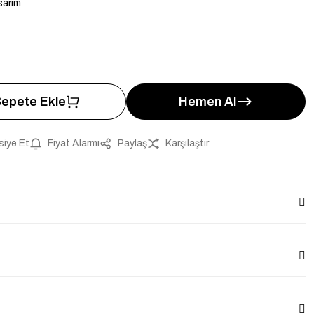
sarım
epete Ekle
Hemen Al
siye Et
Fiyat Alarmı
Paylaş
Karşılaştır