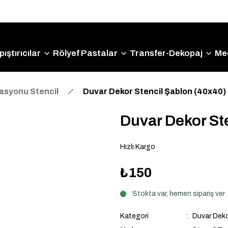
Size Özel "HG10" Kodu ile Sepette Hemen %10 İndirim
Fırsatını Kaçırmayın!
ıştırıcılar
Rölyef Pastalar
Transfer-Dekopaj
Me
asyonu Stencil
Duvar Dekor Stencil Şablon (40x40
Duvar Dekor St
Hızlı Kargo
₺150
Stokta var, hemen sipariş ver
Kategori
Duvar Deko