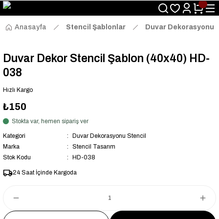
Size Özel "HG10" Kodu ile Sepette Hemen %10 İndirim Fırsatını
Kaçırmayın!
Anasayfa
Stencil Şablonlar
Duvar Dekorasyonu S
Duvar Dekor Stencil Şablon (40x40) HD-
038
Hızlı Kargo
₺150
Stokta var, hemen sipariş ver
Kategori
Duvar Dekorasyonu Stencil
Marka
Stencil Tasarım
Stok Kodu
HD-038
24 Saat İçinde Kargoda